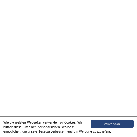
Links
Impressum/Kontaktdaten
Schulferien-Kalender
Sitemap
Brandschutz Düsseldorf
Fahrräder
Wie die meisten Webseiten verwenden wir Cookies. Wir
Verstanden!
nutzen diese, um einen personalisierten Service zu
ermöglichen, um unsere Seite zu verbessern und um Werbung auszuliefern.