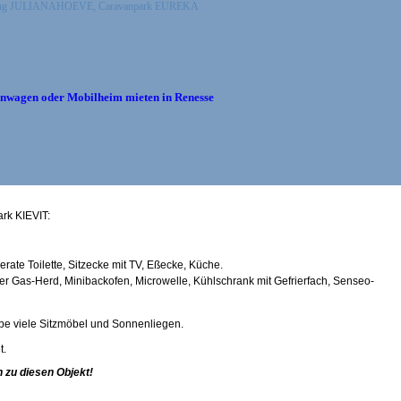
 Camping JULIANAHOEVE, Caravanpark EUREKA
wagen oder Mobilheim mieten in Renesse
rk KIEVIT:
rate Toilette, Sitzecke mit TV, Eßecke, Küche.
iger Gas-Herd, Minibackofen, Microwelle,
Kühlschrank mit Gefrierfach,
Senseo-
ube viele Sitzmöbel und Sonnenliegen.
t.
 zu diesen Objekt!