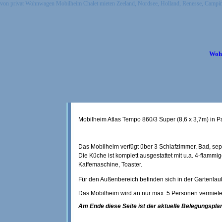
von privat Wohnwagen Mobilheim Chalet mieten Zeeland, Nordsee, Holland, Renesse,
Wohn
Mobilheim Atlas Tempo 860/3 Super (8,6 x 3,7m) in Pa
Das Mobilheim verfügt über 3 Schlafzimmer, Bad, sepe
Die Küche ist komplett ausgestattet mit u.a. 4-flamm
Kaffemaschine, Toaster.
Für den Außenbereich befinden sich in der Gartenla
Das Mobilheim wird an nur max. 5 Personen vermiete
Am Ende diese Seite ist der aktuelle Belegungsplan