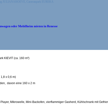
 Camping JULIANAHOEVE, Caravanpark EUREKA
wagen oder Mobilheim mieten in Renesse
rk KIEVIT (ca. 160 m²)
 1,8 x 0,6 m)
nden, davon eine 160 x 2 m
layer, Mikrowelle, Mini-Backofen, vierflammiger Gasherd, Kühlschrank mit Gefrier