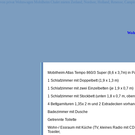
von privat Wohnwagen Mobilheim Chalet mieten Zeeland, Nordsee, Holland, Renesse,
Wohn
Mobilheim Atlas Tempo 860/3 Super (8,6 x 3,7m) in Pa
1 Schlafzimmer mit Doppelbett (1,9 x 1,3 m)
1 Schlafzimmer mit zwei Einzelbetten (je 1,9 x 0,7 m)
1 Schlafzimmer mit Stockbett (unten 1,8 x 0,7 m, oben
4 Bettgarnituren 1,35x 2 m und 2 Extradecken vorha
Badezimmer mit Dusche
Getrennte Toilette
Wohn-/ Essraum mit Küche (TV, kleines Radio mit CD P
Toaster,