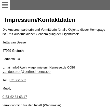
Willkommen
Impressum/Kontaktdaten
Die Ansprechpartnerin und Vermittlerin für alle Objekte dieser Homepage
Kontaktformular
ist - mit ausdrücklicher Genehmigung der Eigentümer:
Jutta van Beesel
Unsere Mobilheime
47929 Grefrath
Färberstr. 34
Allgemeines und Wichtiges
oder
Email:
info@wohnwagenmieteninRenesse.de
vanbeesel@onlinehome.de
Nach der Buchung
Tel.:
02158/1632
In eigener Sache
Mobil:
0151 62 61 63 47
G&auml;stebuch
Verantwortlich für den Inhalt (Webmaster)