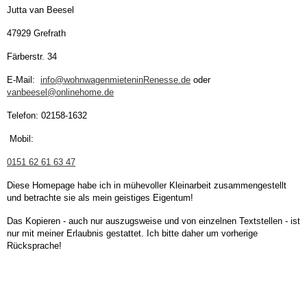
Jutta van Beesel
Links
47929 Grefrath
Färberstr. 34
Impressum/Kontaktdaten
E-Mail:
info@wohnwagenmieteninRenesse.de
oder
vanbeesel@onlinehome.de
Schulferien-Kalender
Telefon: 02158-1632
Sitemap
Mobil:
0151 62 61 63 47
Brandschutz Düsseldorf
Diese Homepage habe ich in mühevoller Kleinarbeit zusammengestellt
und betrachte sie als mein geistiges Eigentum!
Fahrräder
Das Kopieren - auch nur auszugsweise und von einzelnen Textstellen - ist
nur mit meiner Erlaubnis gestattet. Ich bitte daher um vorherige
Rücksprache!